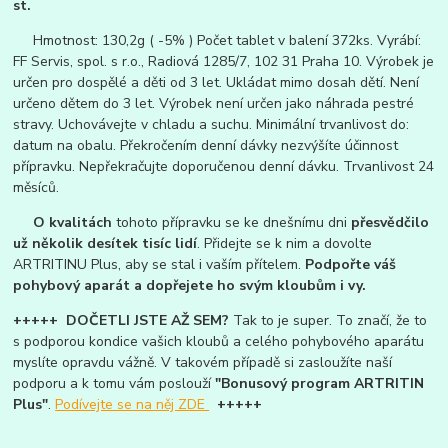
st.
Hmotnost: 130,2g ( -5% ) Počet tablet v balení 372ks. Vyrábí:
FF Servis, spol. s r.o., Radiová 1285/7, 102 31 Praha 10. Výrobek je
určen pro dospělé a děti od 3 let. Ukládat mimo dosah dětí. Není
určeno dětem do 3 let. Výrobek není určen jako náhrada pestré
stravy. Uchovávejte v chladu a suchu. Minimální trvanlivost do:
datum na obalu. Překročením denní dávky nezvýšíte účinnost
přípravku. Nepřekračujte doporučenou denní dávku. Trvanlivost 24
měsíců.
O kvalitách
tohoto přípravku se ke dnešnímu dni
přesvědčilo
už několik desítek tisíc lidí
. Přidejte se k nim a dovolte
ARTRITINU Plus, aby se stal i vaším přítelem.
Podpořte váš
pohybový aparát a dopřejete ho svým kloubům i vy.
+++++ DOČETLI JSTE AŽ SEM?
Tak to je super. To značí, že to
s podporou kondice vašich kloubů a celého pohybového aparátu
myslíte opravdu vážně. V takovém případě si zasloužíte naší
podporu a k tomu vám poslouží
"Bonusový program ARTRITIN
Plus"
.
Podívejte se na něj ZDE
+++++