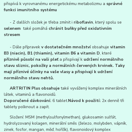
přispívá k vyrovnanému energetickému metabolizmu a
správné
funkci imunitního systému
- Z dalších složek je třeba zmínit i
riboflavin
, který spolu se
selenem
také pomáhá
chránit buňky před oxidativním
stresem
- Dále přípravek
v dostatečném množství
obsahuje
vitamin
B3 (niacin), B1 (thiamin), vitamin B6 a vitamin D
, které
příznivě působí na vaši pleť
a přispívají k
udržení normálního
stavu sliznic, pokožky a normálních červených krvinek. Taky
mají příznivé účinky na vaše vlasy a přispívají k udržení
normálního stavu nehtů.
ARTRITIN Plus obsahuje
také vyvážený komplex minerálních
látek, vitaminů a flavonoidů.
Doporučené dávkování:
6 tablet.
Návod k použití:
2x denně tři
tablety polknout a zapít.
Složení: MSM (methylsulfonylmethan), glukosamin sulfát,
hydrolyzovaný kolagen, minerální směs (železo, molybden, vápník,
zinek, fosfor, mangan, měď, hořčík), flavonoidový komplex