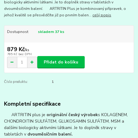
biologicky aktivními látkami. Je to doplněk stravy v tabletách v
dvouměsíčním balení. ARTRITIN Plus je kombinovaný přípravek, o
jehož kvalitě se přesvědčíte již po prvním balen...
celý popis
Dostupnost
skladem 37 ks
879 Kč
/
ks
785 Kč
bez DPH
Přidat do košíku
Číslo produktu:
1
Kompletní specifikace
ARTRITIN plus je
o
riginální
český výrobek
s KOLAGENEM,
CHONDROITIN SULFÁTEM, GLUKOSAMIN SULFÁTEM, MSM a
dalšími biologicky aktivními látkami. Je to doplněk stravy v
tabletách v
dvouměsíčním balení.