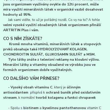
jsou organizmem využívány ovykle do 12ti procent, může
míra využití minerálních látek v organické vazbě dosahovat
hodnoty až 95%.
Jak sami vidíte, to už je pořádný rozdíl. Co vy na to? A tohle
velmi vysoké využití obsažených látek organizmem přináší
ARTRITIN Plus i vám.
CO S NÍM ZÍSKÁTE?
Kromě mnoha vitaminů, minerálních látek a stopových
prvků obsahuje také HYDROLYZOVANÝ KOLAGEN,
CHONDROITIN SULFÁT, GLUKOSAMIN SULFÁT a MSM.
Tyto látky znáte z televizní reklamy na kloubní výživu.
Minerální látky a vitamíny obsažené ve výrobku jsou ve
formách organizmem dobře využitelných.
CO DALŠÍHO VÁM PŘINESE?
-
Vysoký obsah vitamínu C
, který je
účinným
antioxidantem
přispívá k
ochraně buněk před oxidativním
stresem
, k normální
tvorbě kolagenu a funkci chrupavek
- Spolu s
biotinem
a
kyselinou pantothenovou
vitamin C