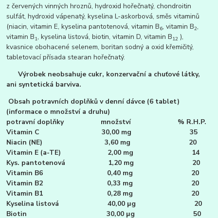
z červených vinných hroznů, hydroxid hořečnatý, chondroitin
sulfát, hydroxid vápenatý, kyselina L-askorbová, směs vitaminů
(niacin, vitamin E, kyselina pantotenová, vitamin B
, vitamin B
,
6
2
vitamin B
, kyselina listová, biotin, vitamin D, vitamin B
),
1
12
kvasnice obohacené selenem, boritan sodný a oxid křemičitý,
tabletovací přísada stearan hořečnatý.
Výrobek neobsahuje cukr, konzervační a chuťové látky,
ani syntetická barviva.
Obsah potravních doplňků v denní dávce (6 tablet)
(informace o množství a druhu)
potravní doplňky množství % R.H.P.
Vitamin C 30,00 mg 35
Niacin (NE) 3,60 mg 20
Vitamin E (a-TE) 2,00 mg 14
Kys. pantotenová 1,20 mg 20
Vitamin B6 0,40 mg 20
Vitamin B2 0,33 mg 20
Vitamin B1 0,28 mg 20
Kyselina listová 40,00 μg 20
Biotin 30,00 μg 50