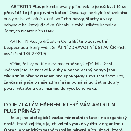
ARTRITIN Plus
je kombinovaný přípravek,
o jehož kvalitě se
přesvědčíte již po prvním balení
. Obsahuje nezbytné stavebními
prvky pojivové tkáně, která tvoří
chrupavky, šlachy a vazy
pohybového ústrojí člověka. Obsahuje také unikátní komplex
účinných bioaktivních látek.
ARTRITIN Plus je držitelem
Certifikátu o zdravotní
bezpečnosti
, který vydal
STÁTNÍ ZDRAVOTNÍ ÚSTAV ČR
(číslo
osvědčení 183-273/19).
Věřím, že i vy patříte mezi moderně smýšlející lidi a že si
uvědomujete, že
zdravé klouby a bezbolestný pohyb jsou
základním předpokladem pro spokojený a kvalitní život
. I to,
že
včasná péče o naše zdraví nám pomáhá udržet si dobrý
pocit, vitalitu a optimizmus do vysokého věku.
CO JE ZLATÝM HŘEBEM, KTERÝ VÁM ARTRITIN
PLUS PŘINÁŠÍ?
Je to jeho
biologická vazba minerálních látek na organický
nosič, která zejišťuje jejich velmi vysoké využití v organizmu.
Oproti organickým vazbám (solím minerálních látek), které