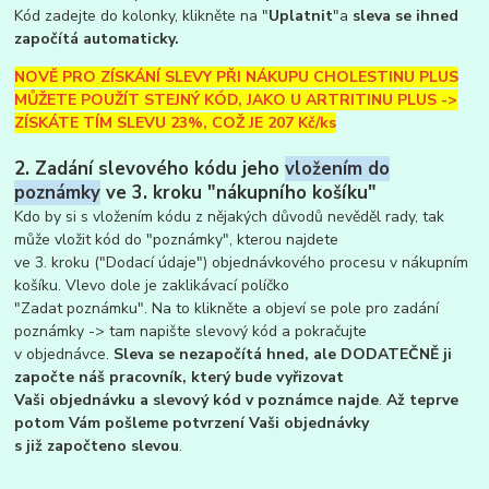
Kód zadejte do kolonky, klikněte na "
Uplatnit
"a
sleva se ihned
započítá automaticky.
NOVĚ PRO ZÍSKÁNÍ SLEVY PŘI NÁKUPU CHOLESTINU PLUS
MŮŽETE POUŽÍT STEJNÝ KÓD, JAKO U ARTRITINU PLUS ->
ZÍSKÁTE TÍM SLEVU 23%, COŽ JE 207 Kč/ks
2. Zadání slevového kódu jeho
vložením do
poznámky
ve 3. kroku "nákupního košíku"
Kdo by si s vložením kódu z nějakých důvodů nevěděl rady, tak
může vložit kód do "poznámky", kterou najdete
ve 3. kroku ("Dodací údaje") objednávkového procesu v nákupním
košíku. Vlevo dole je zaklikávací políčko
"Zadat poznámku". Na to klikněte a objeví se pole pro zadání
poznámky -> tam napište slevový kód a pokračujte
v objednávce.
Sleva se nezapočítá hned, ale
DODATEČNĚ ji
započte náš pracovník, který bude vyřizovat
Vaši objednávku a slevový kód v poznámce najde
.
Až teprve
potom Vám pošleme potvrzení Vaši objednávky
s již započteno slevou
.