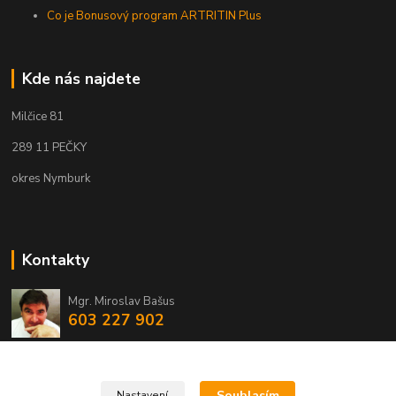
Co je Bonusový program ARTRITIN Plus
Kde nás najdete
Milčice 81
289 11 PEČKY
okres Nymburk
Kontakty
Mgr. Miroslav Bašus
603 227 902
info@eshopmirba.cz
Souhlasím
Nastavení