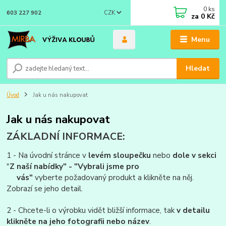
0
ks
CZK
603 227 902
za
0 Kč
Menu
Hledat
Úvod
Jak u nás nakupovat
Jak u nás nakupovat
ZÁKLADNÍ INFORMACE:
1 - Na úvodní stránce v
levém sloupečku
nebo
dole v sekci
"
Z naší nabídky" - "Vybrali jsme pro
vás"
vyberte požadovaný produkt a klikněte na něj.
Zobrazí se jeho detail.
2 - Chcete-li o výrobku vidět bližší informace, tak
v detailu
klikněte na jeho fotografii nebo název
.