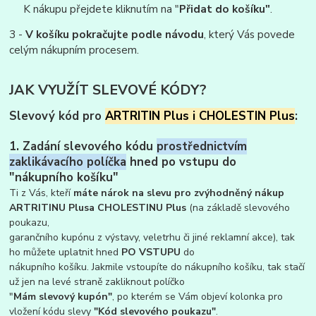
K nákupu přejdete kliknutím na "
Přidat do košíku"
.
3 -
V košíku pokračujte podle návodu
, který Vás povede
celým nákupním procesem.
JAK VYUŽÍT SLEVOVÉ KÓDY?
Slevový kód pro
ARTRITIN Plus i CHOLESTIN Plus
:
1. Zadání slevového kódu
prostřednictvím
zaklikávacího políčka
hned po vstupu do
"nákupního košíku"
Ti z Vás, kteří
máte nárok na slevu pro zvýhodněný nákup
ARTRITINU Plus
a CHOLESTINU Plus
(na základě slevového
poukazu,
garančního kupónu z výstavy, veletrhu či jiné reklamní akce), tak
ho můžete uplatnit hned
PO VSTUPU
do
nákupního košíku. Jakmile vstoupíte do nákupního košíku, tak stačí
už jen na levé straně zakliknout políčko
"
Mám slevový
kupón"
, po kterém se Vám objeví kolonka pro
vložení kódu slevy
"Kód slevového poukazu"
.