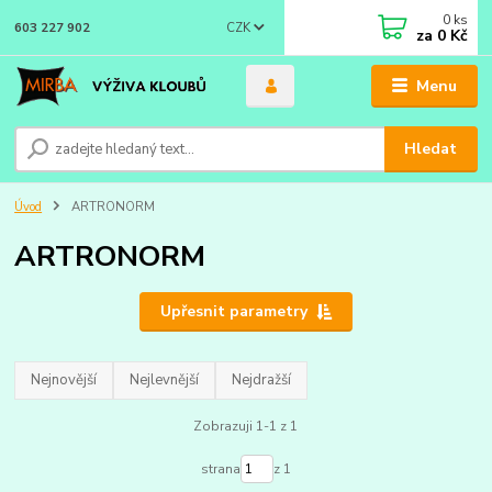
0
ks
CZK
603 227 902
za
0 Kč
Menu
Hledat
Úvod
ARTRONORM
ARTRONORM
Upřesnit parametry
Nejnovější
Nejlevnější
Nejdražší
Zobrazuji 1-1 z 1
strana
z 1