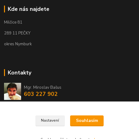
Kde nás najdete
Milčice 81
289 11 PEČKY
okres Nymburk
Kontakty
Mgr. Miroslav Bašus
603 227 902
info@eshopmirba.cz
Souhlasím
Nastavení