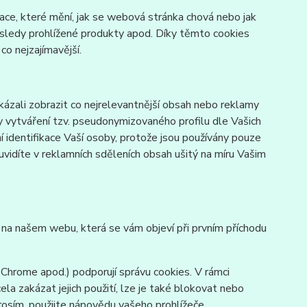
ace, které mění, jak se webová stránka chová nebo jak
osledy prohlížené produkty apod. Díky těmto cookies
o nejzajímavější.
zali zobrazit co nejrelevantnější obsah nebo reklamy
ky vytváření tzv. pseudonymizovaného profilu dle Vašich
í identifikace Vaší osoby, protože jsou používány pouze
vidíte v reklamních sděleních obsah ušitý na míru Vašim
y na našem webu, která se vám objeví při prvním příchodu
 Chrome apod.) podporují správu cookies. V rámci
la zakázat jejich použití, lze je také blokovat nebo
prosím, použijte nápovědu vašeho prohlížeče.