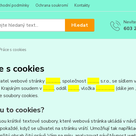
hodní podmínky
Ochrana soukromí
Kontakty
Nevíte
Hledat
603 
ráce s cookies
e s cookies
atel webové stránky
………….
, společnost
………..
s.r.o., se sídlem 
 Krajským soudem v
……….
, oddíl
……….
, vložka
……………..
(dále jen 
e soubory cookies.
ou to cookies?
sou krátké textové soubory, které webová stránka ukládá v návšt
 pokaždé, když se uživatel na stránku vrátí. Umožňují tak napříkla
určitý obsah šitý právě Vám na míru, analyzovat návštěvnost we