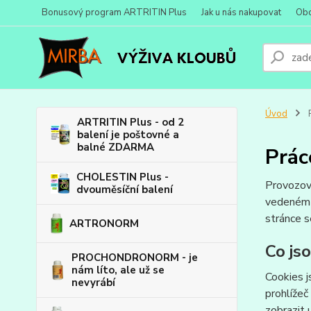
Bonusový program ARTRITIN Plus
Jak u nás nakupovat
Obc
Úvod
P
ARTRITIN Plus - od 2
balení je poštovné a
balné ZDARMA
Prác
CHOLESTIN Plus -
Provozov
dvouměsíční balení
vedeném
stránce s
ARTRONORM
Co js
PROCHONDRONORM - je
nám líto, ale už se
Cookies j
nevyrábí
prohlížeč
zobrazit 