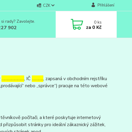
Přihlášení
CZK
 si rady? Zavolejte.
0
ks
za
0 Kč
227 902
v
…………………
, IČ
………..
, zapsaná v obchodním rejstříku
„prodávající“ nebo „správce“) pracuje na této webové
ěvníkově počítači, a které poskytuje internetový
d přizpůsobit stránky pro ideální zákaznický zážitek,
bových stránek apod.