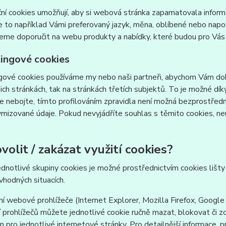
ní cookies umožňují, aby si webová stránka zapamatovala inform
e to například Vámi preferovaný jazyk, měna, oblíbené nebo nap
e doporučit na webu produkty a nabídky, které budou pro Vás c
ingové cookies
ové cookies používáme my nebo naši partneři, abychom Vám doká
šich stránkách, tak na stránkách třetích subjektů. To je možné dí
e nebojte, tímto profilováním zpravidla není možná bezprostředn
izované údaje. Pokud nevyjádříte souhlas s těmito cookies, neu
volit / zakázat využití cookies?
ednotlivé skupiny cookies je možné prostřednictvím cookies lišt
 vhodných situacích.
í webové prohlížeče (Internet Explorer, Mozilla Firefox, Google
 prohlížečů můžete jednotlivé cookie ručně mazat, blokovat či zce
en pro jednotlivé internetové stránky. Pro detailnější informace, 