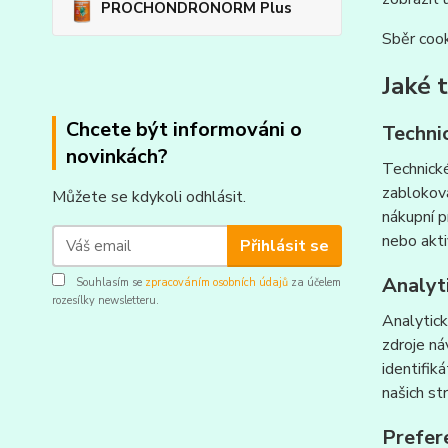
PROCHONDRONORM Plus
Sběr cook
Jaké 
Chcete být informováni o
Techni
novinkách?
Technické
zabloková
Můžete se kdykoli odhlásit.
nákupní p
nebo akti
Přihlásit se
Analyt
Souhlasím se
zpracováním osobních údajů
za účelem
rozesílky newsletteru.
Analytick
zdroje ná
identifik
našich st
Prefer