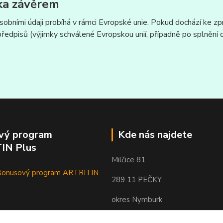
ka závěrem
sobními údaji probíhá v rámci Evropské unie. Pokud dochází ke 
předpisů (výjimky schválené Evropskou unií, případně po splnění
vý program
Kde nás najdete
IN Plus
Milčice 81
 Bonusový program ARTRITIN
289 11 PEČKY
okres Nymburk