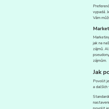
Preferenč
vypadá. J
Vám můžem
Market
Marketing
jak na na
zájmů. Al
pseudonym
zájmům.
Jak po
Povolit j
a dalších
Standardn
nastavení
povolit j