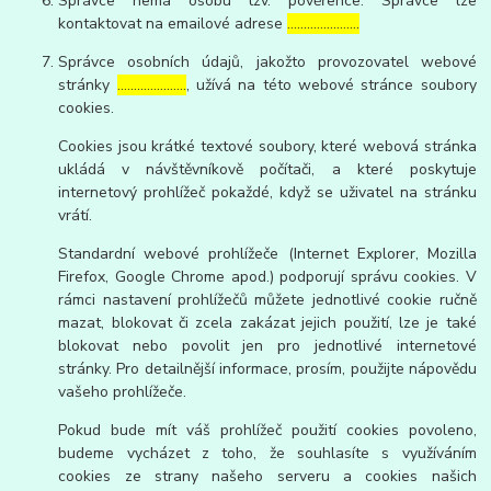
Správce nemá osobu tzv. pověřence. Správce lze
kontaktovat na emailové adrese
………………….
Správce osobních údajů, jakožto provozovatel webové
stránky
…………………
, užívá na této webové stránce soubory
cookies.
Cookies jsou krátké textové soubory, které webová stránka
ukládá v návštěvníkově počítači, a které poskytuje
internetový prohlížeč pokaždé, když se uživatel na stránku
vrátí.
Standardní webové prohlížeče (Internet Explorer, Mozilla
Firefox, Google Chrome apod.) podporují správu cookies. V
rámci nastavení prohlížečů můžete jednotlivé cookie ručně
mazat, blokovat či zcela zakázat jejich použití, lze je také
blokovat nebo povolit jen pro jednotlivé internetové
stránky. Pro detailnější informace, prosím, použijte nápovědu
vašeho prohlížeče.
Pokud bude mít váš prohlížeč použití cookies povoleno,
budeme vycházet z toho, že souhlasíte s využíváním
cookies ze strany našeho serveru a cookies našich