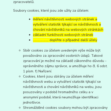
zpracovatelů.
Soubory cookies, které jsou zde užity za účelem:
měření návštěvnosti webových stránek a
vytváření statistik týkající se návštěvnosti a
chování návštěvníků na webových stránkách
základní funkčnosti webových stránek
………………… doplňte o případné další účely
Sběr cookies za účelem uvedeným výše může být
považováno za zpracování osobních údajů. Takové
zpracování je možné na základě zákonného důvodu -
oprávněného zájmu správce, a umožňuje ho čl. 6 odst.
1 písm. f) Nařízení.
Cookies, které jsou sbírány za účelem měření
návštěvnosti webu a vytváření statistik týkající se
návštěvnosti a chování návštěvníků na webu, jsou
posuzovány v podobě hromadného celku a v
anonymní podobě, která neumožňuje identifikaci
jednotlivce.
Shromážděné cookies soubory mohou být zpracovány