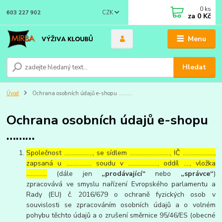
0
ks
CZK
603 227 902
za
0 Kč
Menu
Hledat
Úvod
Ochrana osobních údajů e-shopu ………
Ochrana osobních údajů e-shopu
………
Společnost ………………., se sídlem ………………………, IČ …………………,
zapsaná u …………….. soudu v ……………….., oddíl …., vložka
…………..
(dále jen
„prodávající“
nebo
„správce“
)
zpracovává ve smyslu nařízení Evropského parlamentu a
Rady (EU) č. 2016/679 o ochraně fyzických osob v
souvislosti se zpracováním osobních údajů a o volném
pohybu těchto údajů a o zrušení směrnice 95/46/ES (obecné