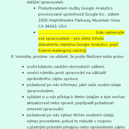
dalšími zpracovateli:
Poskytovatelem služby Google Analytics,
provozované společností Google Inc., sídlem
1600 Amphitheatre Parkway, Mountain View,
CA 94043, USA
……………………………………………………..… (zde vyjmenujte
své zpracovatele – pro účely tohoto
dokumentu zejména Google Analytics, popř.
Externí mailingový nástroj)
Vezměte, prosíme, na vědomí, že podle Nařízení máte právo:
zrušit kdykoliv zasílání obchodních sdělení,
vznést námitku proti zpracování na základě
oprávněného zájmu správce,
požadovat po nás informaci, jaké vaše osobní údaje
zpracováváme,
vyžádat si u nás přístup k těmto údajům a tyto nechat
aktualizovat nebo opravit, popřípadě požadovat
omezení zpracování,
požadovat po nás výmaz těchto osobních údajů,
výmaz provedeme, pokud to nebude v rozporu
s platnými právními předpisy nebo oprávněnými zájmy