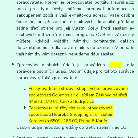
zpracovatele, kterým je provozovatel portálu Heureka.cz;
tomu pro tyto účely můžeme předávat informace o
zakoupeném zboží a vaši e-mailovou adresu. Vaše osobní
údaje nejsou při zasílání e-mailových dotazníků předány
žádné třetí straně pro její vlastní účely. Proti zasílání e-
mailových dotazníků v rámci programu Ověřeno zákazníky
můžete kdykoli vyjádřit námitku odmítnutím dalších
dotazníků pomocí odkazu v e-mailu s dotazníkem. V případě
vaší námitky vám dotazník nebudeme dále zasílat.
Zpracování osobních údajů je prováděno
…………..
tedy
správcem osobních údajů. Osobní údaje pro tohoto správce
zpracovávají také zpracovatelé:
Poskytovatelem služby Eshop-rychle, provozované
společností Golemos s.r.o., sídlem Zátkovo nábřeží
448/73, 370 01, České Budějovice
Poskytovatel služby Heureka, provozované
společností Heureka Shopping s.r.o., sídlem
Karolinská 650/1, 186 00, Praha 8-Karlín
Osobní údaje nebudou předány do třetích zemí mimo EU.