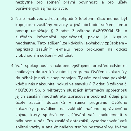
nezbytné pro splnění právní povinnosti a pro účely
oprávněných zájmů správce.
Na e-mailovou adresu, případně telefonní číslo mohou být
kupujícímu zasílány novinky a jiná obchodní sdělení, tento
postup umožňuje § 7 odst. 3 zákona č.480/2004 Sb., o
službách informační společnosti, pokud jej kupující
neodmítne. Tato sdělení lze kdykoliv jakýmkoliv způsobem –
například zasláním e-mailu nebo proklikem na odkaz
v obchodním sdělení – odhlásit.
Vaši spokojenost s nákupem zjišťujeme prostřednictvím e-
mailových dotazníků v rámci programu Ověřeno zákazníky,
do něhož je náš e-shop zapojen. Ty vám zasíláme pokaždé,
když u nás nakoupíte, pokud ve smyslu § 7 odst. 3 zákona č.
480/2004 Sb. o některých službách informační společnosti
jejich zasílání neodmítnete. Zpracování osobních údajů pro
účely zaslání dotazníků v rámci programu Ověřeno
zákazníky provádíme na základě našeho oprávněného
zájmu, který spočívá ve zjišťování vaší spokojenosti s
nákupem u nás. Pro zasílání dotazníků, vyhodnocování vaší
zpětné vazby a analýz našeho tržního postavení využíváme