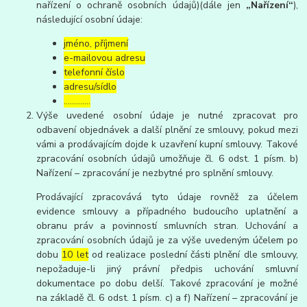
nařízení o ochraně osobních údajů)(dále jen
„Nařízení“
),
následující osobní údaje:
jméno, příjmení
e-mailovou adresu
telefonní číslo
adresu/sídlo
………....
Výše uvedené osobní údaje je nutné zpracovat pro
odbavení objednávek a další plnění ze smlouvy, pokud mezi
vámi a prodávajícím dojde k uzavření kupní smlouvy. Takové
zpracování osobních údajů umožňuje čl. 6 odst. 1 písm. b)
Nařízení – zpracování je nezbytné pro splnění smlouvy.
Prodávající zpracovává tyto údaje rovněž za účelem
evidence smlouvy a případného budoucího uplatnění a
obranu práv a povinností smluvních stran. Uchování a
zpracování osobních údajů je za výše uvedeným účelem po
dobu
10 let
od realizace poslední části plnění dle smlouvy,
nepožaduje-li jiný právní předpis uchování smluvní
dokumentace po dobu delší. Takové zpracování je možné
na základě čl. 6 odst. 1 písm. c) a f) Nařízení – zpracování je