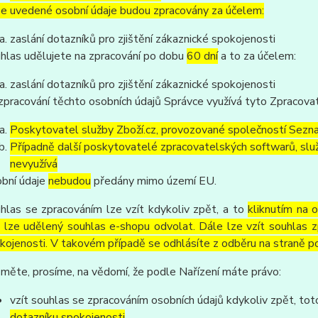
e uvedené osobní údaje budou zpracovány za účelem:
zaslání dotazníků pro zjištění zákaznické spokojenosti
hlas udělujete na zpracování po dobu
60 dní
a to za účelem:
zaslání dotazníků pro zjištění zákaznické spokojenosti
zpracování těchto osobních údajů Správce využívá tyto Zpracova
Poskytovatel služby Zboží.cz, provozované společností Sezna
Případně další poskytovatelé zpracovatelských softwarů, služ
nevyužívá
bní údaje
nebudou
předány mimo území EU.
hlas se zpracováním lze vzít kdykoliv zpět, a to
kliknutím na 
 lze udělený souhlas e-shopu odvolat. Dále lze vzít souhlas z
kojenosti. V takovém případě se odhlásíte z odběru na straně p
měte, prosíme, na vědomí, že podle Nařízení máte právo:
vzít souhlas se zpracováním osobních údajů kdykoliv zpět, to
dotazníku spokojenosti