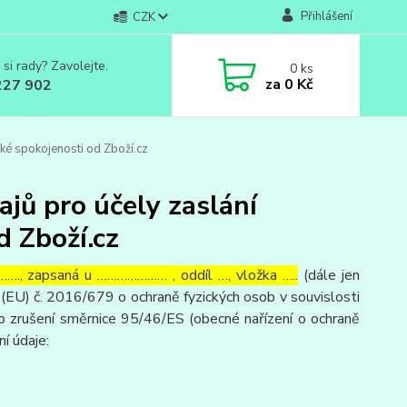
Přihlášení
CZK
 si rady? Zavolejte.
0
ks
za
0 Kč
227 902
ké spokojenosti od Zboží.cz
jů pro účely zaslání
d Zboží.cz
…., zapsaná u ………………… , oddíl …, vložka …..
(dále jen
(EU) č. 2016/679 o ochraně fyzických osob v souvislosti
o zrušení směrnice 95/46/ES (obecné nařízení o ochraně
ní údaje: