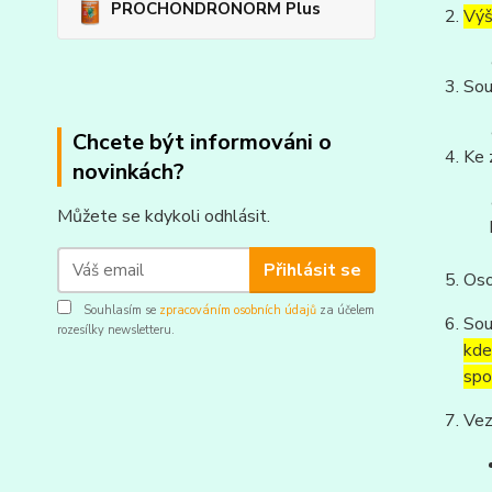
PROCHONDRONORM Plus
Výš
Sou
Chcete být informováni o
Ke 
novinkách?
Můžete se kdykoli odhlásit.
Přihlásit se
Oso
Souhlasím se
zpracováním osobních údajů
za účelem
Sou
rozesílky newsletteru.
kde
spo
Vez