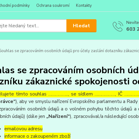
hodní podmínky
Ochrana soukromí
Kontakty
Nevíte
Hledat
603 
ouhlas se zpracováním osobních údajů pro účely zaslání dotazníku zákaznic
las se zpracováním osobních úda
zníku zákaznické spokojenosti o
lujete tímto souhlas ……………..., se sídlem ………………, IČ ……………
rávce“
), aby ve smyslu nařízení Evropského parlamentu a Rady 
zpracováním osobních údajů a o volném pohybu těchto údajů a 
bních údajů) (dále jen
„Nařízení“
), zpracovával/a následující osob
emailovou adresu
informace o zakoupeném zboží