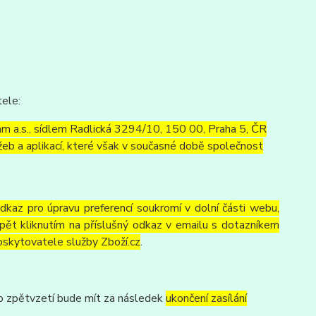
tele:
m a.s., sídlem Radlická 3294/10, 150 00, Praha 5, ČR
eb a aplikací, které však v současné době společnost
odkaz pro úpravu preferencí soukromí v dolní části webu,
pět kliknutím na příslušný odkaz v emailu s dotazníkem
oskytovatele služby Zboží.cz
.
to zpětvzetí bude mít za následek
ukončení zasílání