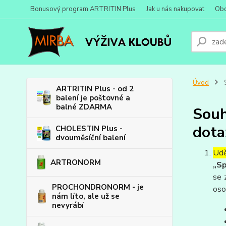
Bonusový program ARTRITIN Plus
Jak u nás nakupovat
Obc
Úvod
S
ARTRITIN Plus - od 2
balení je poštovné a
balné ZDARMA
Souh
dota
CHOLESTIN Plus -
dvouměsíční balení
Udě
ARTRONORM
„Sp
se 
PROCHONDRONORM - je
oso
nám líto, ale už se
nevyrábí